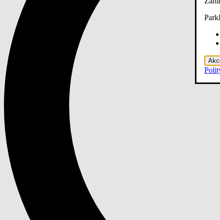
Zani
Park
Akce
Poli